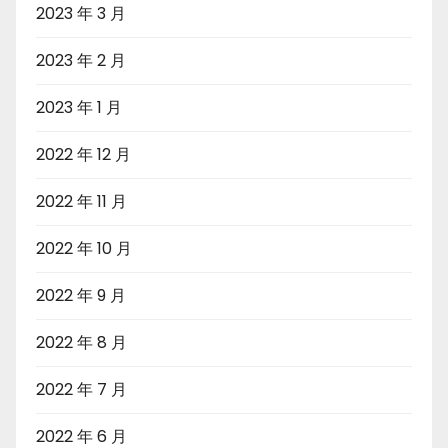
2023 年 3 月
2023 年 2 月
2023 年 1 月
2022 年 12 月
2022 年 11 月
2022 年 10 月
2022 年 9 月
2022 年 8 月
2022 年 7 月
2022 年 6 月