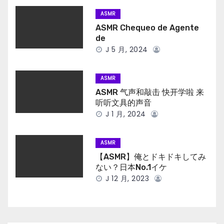
ASMR
ASMR Chequeo de Agente
de
J 5 月, 2024
ASMR
ASMR 气声和敲击 快开学啦 来
听听文具的声音
J 1 月, 2024
ASMR
【ASMR】俺とドキドキしてみ
ない？日本No.1イケ
J 12 月, 2023