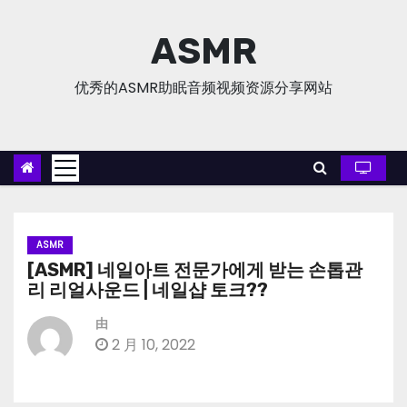
跳
至
ASMR
内
容
优秀的ASMR助眠音频视频资源分享网站
ASMR
[ASMR] 네일아트 전문가에게 받는 손톱관
리 리얼사운드 | 네일샵 토크??
由
2 月 10, 2022