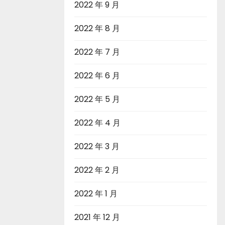
2022 年 9 月
2022 年 8 月
2022 年 7 月
2022 年 6 月
2022 年 5 月
2022 年 4 月
2022 年 3 月
2022 年 2 月
2022 年 1 月
2021 年 12 月