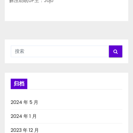
解压助眠UP主：Jojo
归档
2024 年 5 月
2024 年 1 月
2023 年 12 月