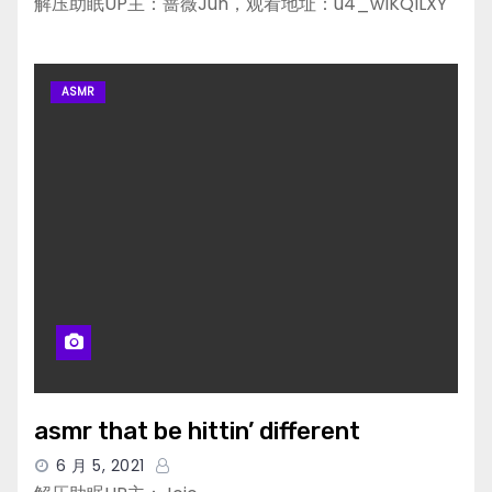
解压助眠UP主：蔷薇Jun，观看地址：u4_wIKQILXY
ASMR
asmr that be hittin’ different
6 月 5, 2021