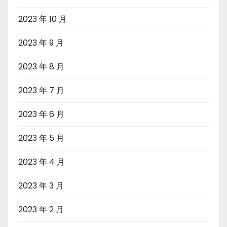
2023 年 10 月
2023 年 9 月
2023 年 8 月
2023 年 7 月
2023 年 6 月
2023 年 5 月
2023 年 4 月
2023 年 3 月
2023 年 2 月