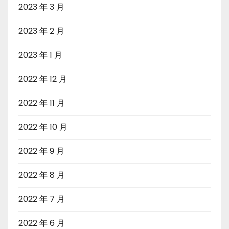
2023 年 3 月
2023 年 2 月
2023 年 1 月
2022 年 12 月
2022 年 11 月
2022 年 10 月
2022 年 9 月
2022 年 8 月
2022 年 7 月
2022 年 6 月