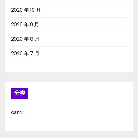
2020 年 10 月
2020 年 9 月
2020 年 8 月
2020 年 7 月
分类
asmr